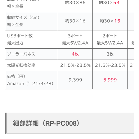
約30×86
約30×
53
約
幅×全長
収納サイズ（cm）
約30×16
約30×
15
約
幅×全長
USBポート数
3ポート
2ポート
最大出力
最大5V/2.4A
最大5V/2.4A
最大
ソーラーパネス
4枚
3枚
太陽光転換効率
21.5%-23.5%
21.5%-23.5%
21.
価格（円）
9,399
5,999
Amazon（’21/3/28）
細部詳細（RP-PC008）