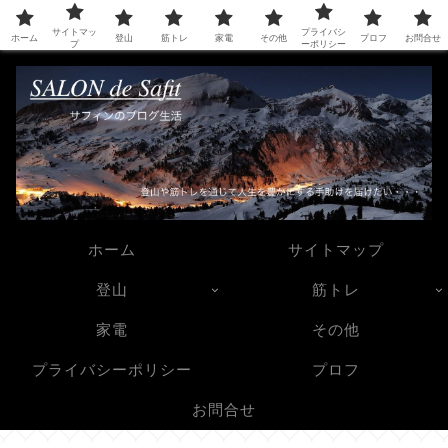
登山や筋トレを通じて人生を豊かにする手助けを届けたい・・・。人生を豊か
サイトマッ
プライバシ
にする手助けを届けたい・・・。
ホーム
登山
筋トレ
家電
その他
プロフ
お問合せ
プ
ーポリシー
ホーム
サイトマップ
登山
筋トレ
家電
その他
プライバシーポリシー
プロフ
お問合せ