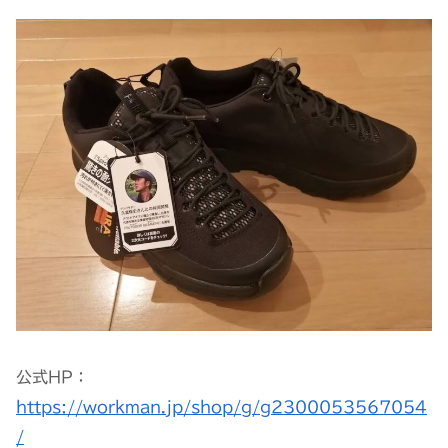
公式HP：
https://workman.jp/shop/g/g2300053567054
/